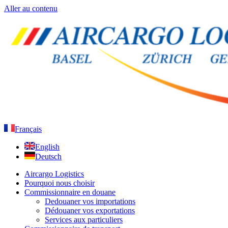
Aller au contenu
Français
English
Deutsch
Aircargo Logistics
Pourquoi nous choisir
Commissionnaire en douane
Dedouaner vos importations
Dédouaner vos exportations
Services aux particuliers