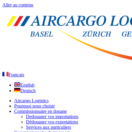
Aller au contenu
Français
English
Deutsch
Aircargo Logistics
Pourquoi nous choisir
Commissionnaire en douane
Dedouaner vos importations
Dédouaner vos exportations
Services aux particuliers